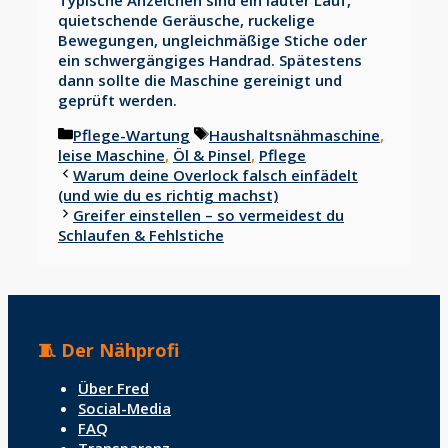
quietschende Geräusche, ruckelige
Bewegungen, ungleichmäßige Stiche oder
ein schwergängiges Handrad. Spätestens
dann sollte die Maschine gereinigt und
geprüft werden.
Kategorien
Schlagwörter
Pflege-Wartung
Haushaltsnähmaschine
,
leise Maschine
,
Öl & Pinsel
,
Pflege
Warum deine Overlock falsch einfädelt
(und wie du es richtig machst)
Greifer einstellen – so vermeidest du
Schlaufen & Fehlstiche
🧵 Der Nähprofi
Über Fred
Social-Media
FAQ
Transparenz