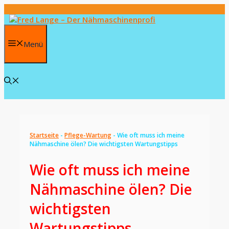
Zum
Inhalt
springen
Menü
Startseite
-
Pflege-Wartung
-
Wie oft muss ich meine
Nähmaschine ölen? Die wichtigsten Wartungstipps
Wie oft muss ich meine
Nähmaschine ölen? Die
wichtigsten
Wartungstipps