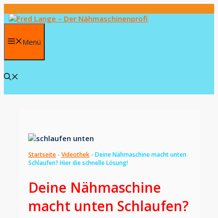
Zum
Inhalt
springen
Menü
Startseite
-
Videothek
-
Deine Nähmaschine macht unten
Schlaufen? Hier die schnelle Lösung!
Deine Nähmaschine
macht unten Schlaufen?