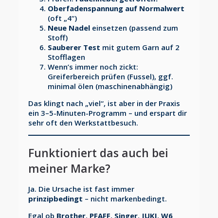
Oberfadenspannung auf Normalwert
(oft „4“)
Neue Nadel
einsetzen (passend zum
Stoff)
Sauberer Test
mit gutem Garn auf 2
Stofflagen
Wenn’s immer noch zickt:
Greiferbereich prüfen (Fussel), ggf.
minimal ölen (maschinenabhängig)
Das klingt nach „viel“, ist aber in der Praxis
ein 3–5-Minuten-Programm – und erspart dir
sehr oft den Werkstattbesuch.
Funktioniert das auch bei
meiner Marke?
Ja. Die Ursache ist fast immer
prinzipbedingt
– nicht markenbedingt.
Egal ob
Brother
,
PFAFF
,
Singer
,
JUKI
,
W6