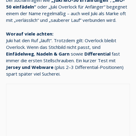
bei Suchanfragen wie
„Juki MO-50 Erfahrungen“
,
„MO-
50 einfädeln“
oder „Juki Overlock für Anfänger“ begegnet
einem der Name regelmäßig – auch weil Juki als Marke oft
mit „verlässlich“ und „sauberer Lauf“ verbunden wird.
Worauf viele achten:
Juki hat den Ruf „läuft“. Trotzdem gilt: Overlock bleibt
Overlock. Wenn das Stichbild nicht passt, sind
Einfädelweg
,
Nadeln & Garn
sowie
Differential
fast
immer die ersten Stellschrauben. Ein kurzer Test mit
Jersey und Webware
(plus 2–3 Differential-Positionen)
spart später viel Sucherei.